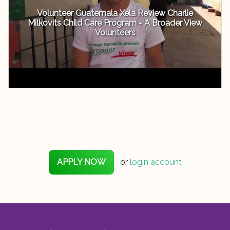
Volunteer Guatemala Xela Review Charlie
Milkovits Child Care Program - A Broader View
Volunteers
APPLY NOW
or
login account