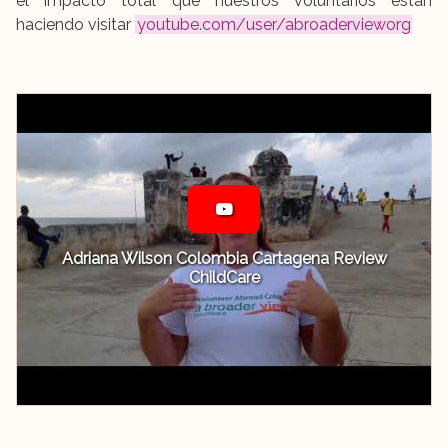
el impacto total que nuestros voluntarios están
haciendo visitar
youtube.com/user/abroadervieworg
Adriana Wilson Colombia Cartagena Review
ChildCare