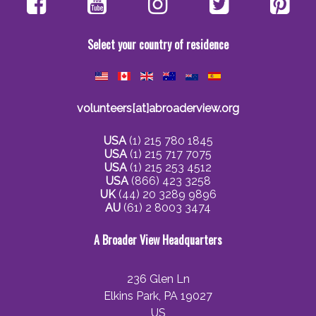
Select your country of residence
volunteers[at]abroaderview.org
USA
(1) 215 780 1845
USA
(1) 215 717 7075
USA
(1) 215 253 4512
USA
(866) 423 3258
UK
(44) 20 3289 9896
AU
(61) 2 8003 3474
A Broader View Headquarters
236 Glen Ln
Elkins Park, PA 19027
US